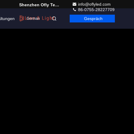
info@oflyled.com
Shenzhen Ofly Technology Co.,Limited
86-0755-28227709
altungen
Gespräch
German