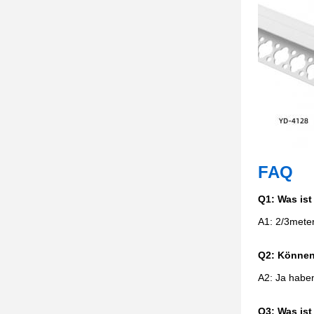
FAQ
Q1: Was ist
A1: 2/3mete
Q2: Können
A2: Ja haben
Q3: Was ist