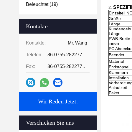
Beleuchtet
(19)
SPEZIFI
2.
Einzelteil NE
Größe
Länge
Kontakte
Kundengeb
Länge
PWB-Breite
Kontakte:
Mr. Wang
innen
PC Abdecku
Telefon:
86-0755-28227709
Beendet
Material
Fax:
86-0755-28227709
Endstöpsel
Klammern
Installation
Vorbereitun
Anlaufzeit
Paket
Wir Reden Jetzt.
Verschicken Sie uns