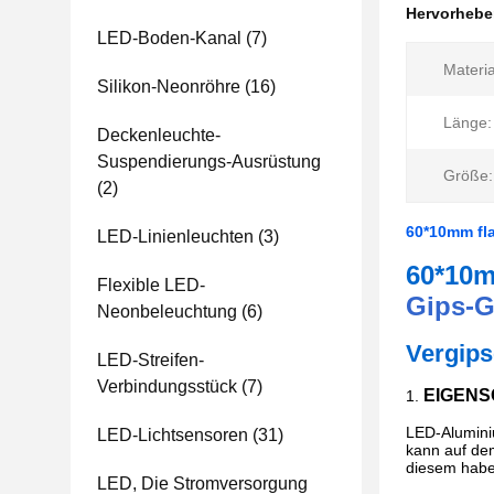
Hervorheb
LED-Boden-Kanal
(7)
Materia
Silikon-Neonröhre
(16)
Länge:
Deckenleuchte-
Suspendierungs-Ausrüstung
Größe:
(2)
60*10mm fl
LED-Linienleuchten
(3)
60*10
Flexible LED-
Gips-G
Neonbeleuchtung
(6)
Vergips
LED-Streifen-
Verbindungsstück
(7)
EIGEN
1.
LED-Aluminiu
LED-Lichtsensoren
(31)
kann auf dem
diesem haben
LED, Die Stromversorgung