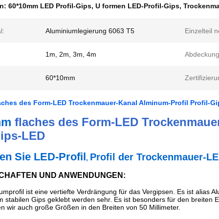
en:
60*10mm LED Profil-Gips
,
U formen LED-Profil-Gips
,
Trockenma
l:
Aluminiumlegierung 6063 T5
Einzelteil n
1m, 2m, 3m, 4m
Abdeckung
60*10mm
Zertifizieru
aches des Form-LED Trockenmauer-Kanal Alminum-Profil Profil-G
mm
flaches des Form-LED Trockenmauer-
ips-LED
en Sie LED-Profil
Profil der Trockenmauer-L
,
SCHAFTEN UND ANWENDUNGEN:
mprofil ist eine vertiefte Verdrängung für das Vergipsen. Es ist alia
 stabilen Gips geklebt werden sehr. Es ist besonders für den breiten 
 wir auch große Größen in den Breiten von 50 Millimeter.