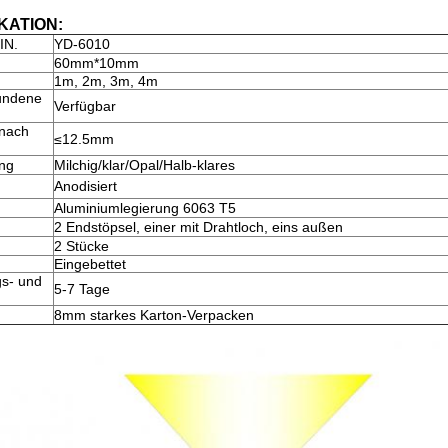
KATION:
IN.
YD-6010
60mm*10mm
1m, 2m, 3m, 4m
undene
Verfügbar
 nach
≤12.5mm
ng
Milchig/klar/Opal/Halb-klares
Anodisiert
Aluminiumlegierung 6063 T5
2 Endstöpsel, einer mit Drahtloch, eins außen
2 Stücke
Eingebettet
gs- und
5-7 Tage
8mm starkes Karton-Verpacken