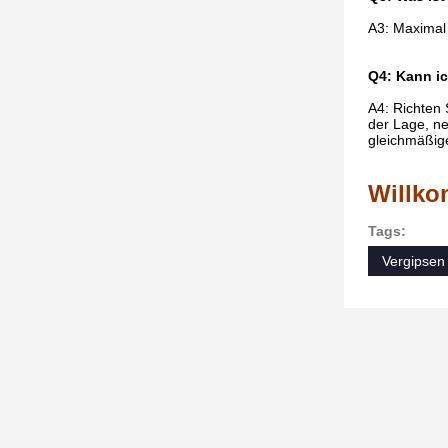
A3: Maximal 
Q4: Kann i
A4: Richten
der Lage, n
gleichmäßige
Willko
Tags:
Vergipsen