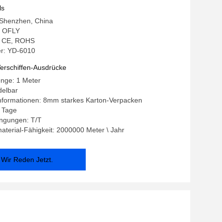
ls
 Shenzhen, China
 OFLY
g: CE, ROHS
r: YD-6010
erschiffen-Ausdrücke
enge: 1 Meter
delbar
nformationen: 8mm starkes Karton-Verpacken
7 Tage
ngungen: T/T
terial-Fähigkeit: 2000000 Meter \ Jahr
Wir Reden Jetzt.