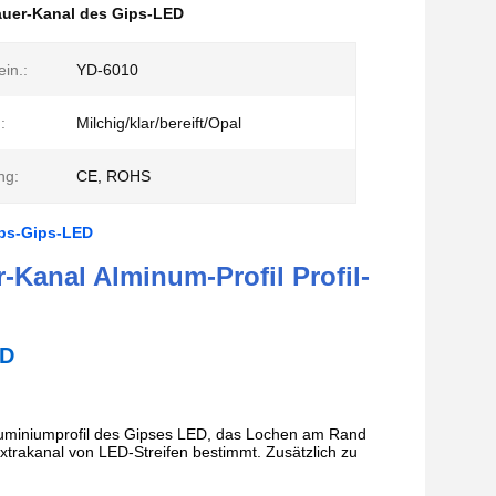
uer-Kanal des Gips-LED
ein.:
YD-6010
:
Milchig/klar/bereift/Opal
ng:
CE, ROHS
ips-Gips-LED
Kanal Alminum-Profil Profil-
ED
s Aluminiumprofil des Gipses LED, das Lochen am Rand
Extrakanal von LED-Streifen bestimmt. Zusätzlich zu