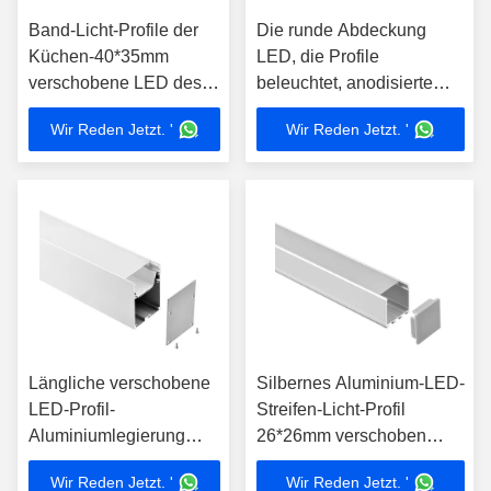
Band-Licht-Profile der
Die runde Abdeckung
Küchen-40*35mm
LED, die Profile
verschobene LED des
beleuchtet, anodisierte
Profil-Aluminium-LED
Aluminiumlegierungs-
Wir Reden Jetzt. '
Wir Reden Jetzt. '
verschobene Wohnung
Längliche verschobene
Silbernes Aluminium-LED-
LED-Profil-
Streifen-Licht-Profil
Aluminiumlegierung
26*26mm verschoben
anodisierte LED-Kanal-
angebracht
Wir Reden Jetzt. '
Wir Reden Jetzt. '
Diffusor 55*75mm