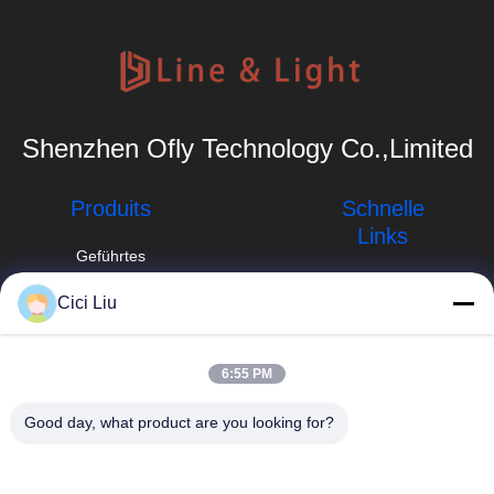
Shenzhen Ofly Technology Co.,Limited
Produits
Schnelle
Links
Geführtes
Aluminiumprofil
Unternehmensprofil
Cici Liu
Angebrachtes
info@oflyled.com
Fabrik-Ausflug
LED-
Oberflächenprofil
86-0755-
Qualitätskontrolle
6:55 PM
28227709
vertieftes LED-
Neuigkeiten
Good day, what product are you looking for?
Profil
8. Werk, Shishan
Industrial Zone,
Fälle
Profil des Gips-
Guangming New