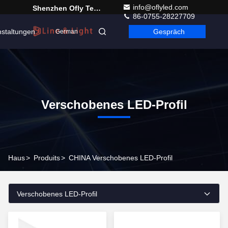
info@oflyled.com
Shenzhen Ofly Technology Co.,Limited
86-0755-28227709
nstaltungen
Gespräch
German
Verschobenes LED-Profil
Haus
>
Produits
>
CHINA Verschobenes LED-Profil
Verschobenes LED-Profil