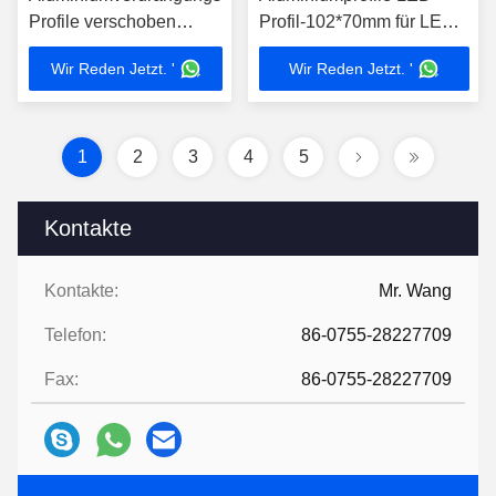
Profile verschoben
Profil-102*70mm für LED-
80*80mm, die für LED-
Band
Wir Reden Jetzt. '
Wir Reden Jetzt. '
Lichter unterbringen
1
2
3
4
5
Kontakte
Kontakte:
Mr. Wang
Telefon:
86-0755-28227709
Fax:
86-0755-28227709