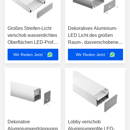
Großes Streifen-Licht
Dekoratives Aluminium-
verschob wasserdichtes
LED Licht des großen
Oberflächen LED-Profil-
Raum-, dasverschobenen
102*35mm angebracht
Streifen-Kanal 80*35mm
Wir Reden Jetzt. '
Wir Reden Jetzt. '
unterbringt
Dekorative
Lobby verschob
Aluminiumverdrängungs-
Aluminiumprofile LED-