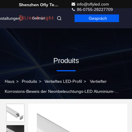
info@oflyled.com
Shenzhen Ofly Technology Co.,Limited
86-0755-28227709
nstaltungen
Gespräch
German
Produits
Haus
>
Produits
>
Vertieftes LED-Profil
>
Vertiefter
Korrosions-Beweis der Neonbeleuchtungs-LED Aluminium-
24*21mm des U-Profilstäbe