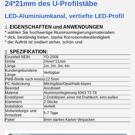
24*21mm des U-Profilstäbe
LED-Aluminiumkanal, vertiefte LED-Profil
EIGENSCHAFTEN und ANWENDUNGEN
1.
* wählen Sie hochwertige Aluminiumlegierungsmaterialien.
* dick, beständig treten, starke Korrosionsbeständigkeit.
* der Auftritt ist oxidiert sicher, schön und.
SPEZIFIKATION:
2.
Einzelteil NEIN.
YD-2008
Größe
24mm*21mm
Länge
1m, 2m, 3m, 4m
Kundengebundene
Verfügbar
Länge
PWB-Breite nach innen
≤12.5mm
PC Abdeckung
Milchig/klar/Opal/Halb-klares
Beendet
Anodisiert
Material
Aluminiumlegierung 6063 T3-T8
Endstöpsel
2 Endstöpsel, einer mit Drahtloch, eins außen
Klammern
2 Stücke
Installation
Vertieft
Vorbereitungs- und
5-7 Tage
Anlaufzeit
Paket
8mm starkes Karton-Verpacken