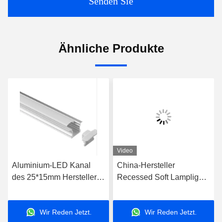
Senden Sie
Ähnliche Produkte
Video
Aluminium-LED Kanal
China-Hersteller
des 25*15mm Hersteller-
Recessed Soft Lamplight
Chinese Recessed
anodisieren Profil 17*8mm
Customized-Längen-
der Aluminiumlegierungs-
Wir Reden Jetzt.
Wir Reden Jetzt.
Profil-LED
LED