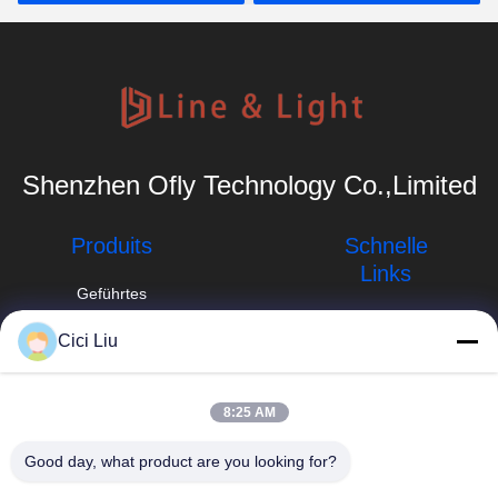
Shenzhen Ofly Technology Co.,Limited
Produits
Schnelle
Links
Geführtes
Aluminiumprofil
Unternehmensprofil
Cici Liu
Angebrachtes
info@oflyled.com
Fabrik-Ausflug
LED-
Oberflächenprofil
86-0755-
Qualitätskontrolle
8:25 AM
28227709
vertieftes LED-
Neuigkeiten
Good day, what product are you looking for?
Profil
8. Werk, Shishan
Industrial Zone,