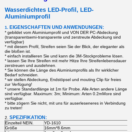
Wasserdichtes LED-Profil
, LED-
Aluminiumprofil
EIGENSCHAFTEN UND ANWENDUNGEN:
1.
* gebildet vom Aluminiumprofil und VON DER PC-Abdeckung
(transparentsemi-transparente und zerstreute Abdeckung sind
verfügbar)
* mit diesem Profil, Streifen seien Sie der Blick, der eleganter als
die bloßen ist.
* einfach installieren Sie und kann die 3M-Stockprobleme lösen.
* lassen Sie Ihre Streifen mit mehr Hitze Ihre Streifenlebensdauer
zerstreuen und ausdehnen.
* Sie können die Länge des Aluminiumprofils als Ihr wirklicher
Bedarf schneiden.
* wir stellen Abdeckung, Endstöpsel und mouting Clip für freies
zur Verfügung!
* unsere Standardlänge ist 1m für Probe. Alle Arten andere Länge
sind verfügbar. Maximum: 3m; Minimum: Arten 0.2mMore sind
verfügbar.
* bitte zögern Sie nicht, mit uns für auserleseneres in Verbindung
zu treten!
SPEZIFIKATION:
2.
Einzelteil NEIN.
YD-1610
Größe
16mm*8.6mm