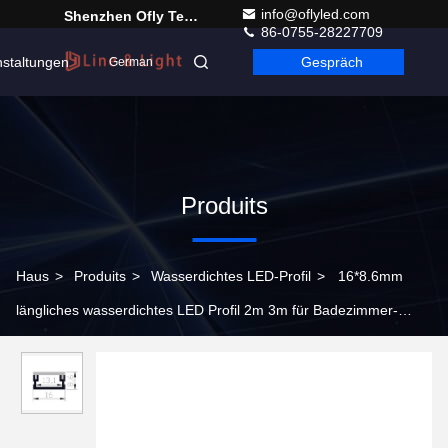
info@oflyled.com
Shenzhen Ofly Technology Co.,Limited
86-0755-28227709
nstaltungen
Gespräch
German
Produits
Haus
>
Produits
>
Wasserdichtes LED-Profil
>
16*8.6mm
längliches wasserdichtes LED Profil 2m 3m für Badezimmer-
Beleuchtung