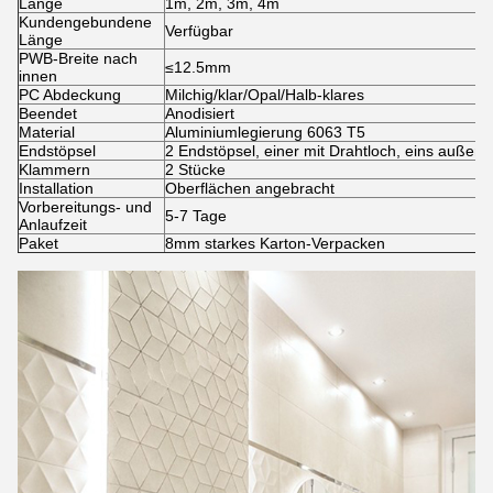
Länge
1m, 2m, 3m, 4m
Kundengebundene
Verfügbar
Länge
PWB-Breite nach
≤12.5mm
innen
PC Abdeckung
Milchig/klar/Opal/Halb-klares
Beendet
Anodisiert
Material
Aluminiumlegierung 6063 T5
Endstöpsel
2 Endstöpsel, einer mit Drahtloch, eins außen
Klammern
2 Stücke
Installation
Oberflächen angebracht
Vorbereitungs- und
5-7 Tage
Anlaufzeit
Paket
8mm starkes Karton-Verpacken