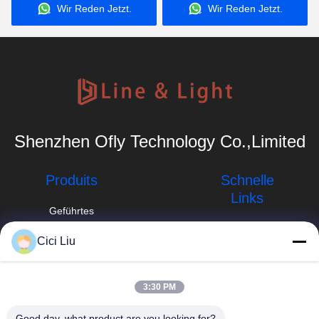
Wir Reden Jetzt.
Wir Reden Jetzt.
Shenzhen Ofly Technology Co.,Limited
Produits
Schnelle
Links
Geführtes
Aluminiumprofil
Unternehmensprofil
Cici Liu
Angebrachtes
info@oflyled.com
Fabrik-Ausflug
LED-
Oberflächenprofil
86-0755-
Qualitätskontrolle
3:30 PM
28227709
vertieftes LED-
Neuigkeiten
Good day, what product are you looking for?