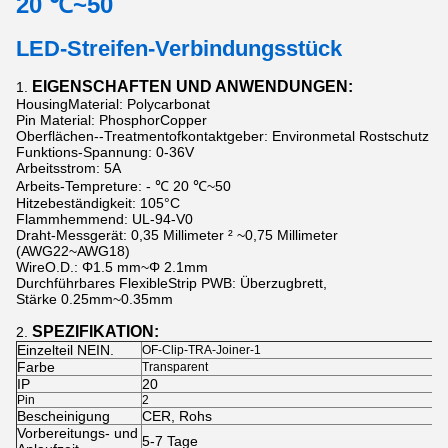
20 ℃~50
LED-Streifen-Verbindungsstück
EIGENSCHAFTEN UND ANWENDUNGEN:
1.
HousingMaterial: Polycarbonat
Pin Material: PhosphorCopper
Oberflächen--Treatmentofkontaktgeber: Environmetal Rostschutz
Funktions-Spannung: 0-36V
Arbeitsstrom: 5A
Arbeits-Tempreture: - ℃ 20 ℃~50
Hitzebeständigkeit: 105°C
Flammhemmend: UL-94-V0
Draht-Messgerät: 0,35 Millimeter ² ~0,75 Millimeter
(AWG22~AWG18)
WireO.D.: Φ1.5 mm~Φ 2.1mm
Durchführbares FlexibleStrip PWB: Überzugbrett,
Stärke 0.25mm~0.35mm
SPEZIFIKATION:
2.
Einzelteil NEIN.
OF-Clip-TRA-Joiner-1
Farbe
Transparent
IP
20
Pin
2
Bescheinigung
CER, Rohs
Vorbereitungs- und
5-7 Tage