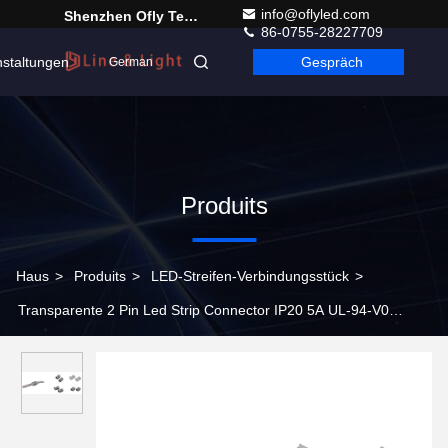
info@oflyled.com
Shenzhen Ofly Technology Co.,Limited
86-0755-28227709
nstaltungen
Gespräch
German
Produits
Haus
>
Produits
>
LED-Streifen-Verbindungsstück
>
Transparente 2 Pin Led Strip Connector IP20 5A UL-94-V0
flammhemmend