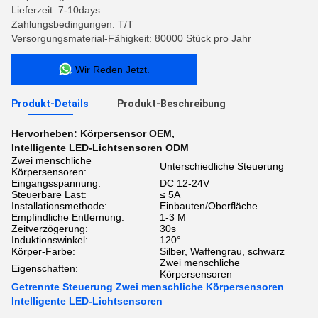
Lieferzeit: 7-10days
Zahlungsbedingungen: T/T
Versorgungsmaterial-Fähigkeit: 80000 Stück pro Jahr
Wir Reden Jetzt.
Produkt-Details
Produkt-Beschreibung
Hervorheben:
Körpersensor OEM
,
Intelligente LED-Lichtsensoren ODM
Zwei menschliche
Unterschiedliche Steuerung
Körpersensoren:
Eingangsspannung:
DC 12-24V
Steuerbare Last:
≤ 5A
Installationsmethode:
Einbauten/Oberfläche
Empfindliche Entfernung:
1-3 M
Zeitverzögerung:
30s
Induktionswinkel:
120°
Körper-Farbe:
Silber, Waffengrau, schwarz
Zwei menschliche
Eigenschaften:
Körpersensoren
Getrennte Steuerung Zwei menschliche Körpersensoren
Intelligente LED-Lichtsensoren