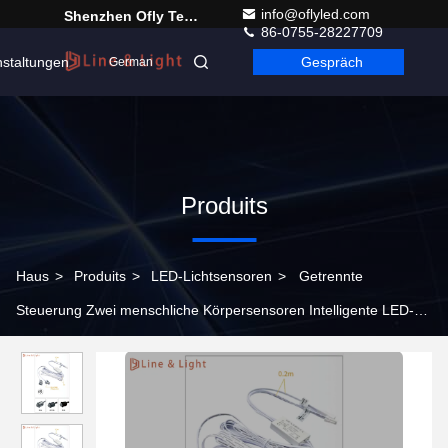
info@oflyled.com
Shenzhen Ofly Technology Co.,Limited
86-0755-28227709
nstaltungen
Gespräch
German
Produits
Haus
>
Produits
>
LED-Lichtsensoren
>
Getrennte
Steuerung Zwei menschliche Körpersensoren Intelligente LED-
Lichtsensoren