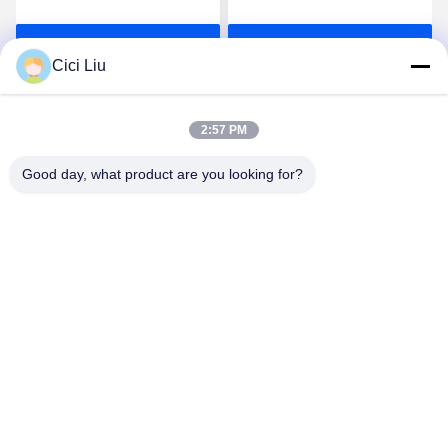
Eintürsteuerung
Einfachtürsteuerung
Induktionsschalter
Induktionsschalter
Wir Reden Jetzt.
Wir Reden Jetzt.
drahtloser Türsensor
Cici Liu
2:57 PM
Good day, what product are you looking for?
Shenzhen Ofly Technology Co.,Limited
Produits
Schnelle
Links
Geführtes
Aluminiumprofil
Unternehmensprofil
Angebrachtes
info@oflyled.com
Fabrik-Ausflug
LED-
Oberflächenprofil
86-0755-
Qualitätskontrolle