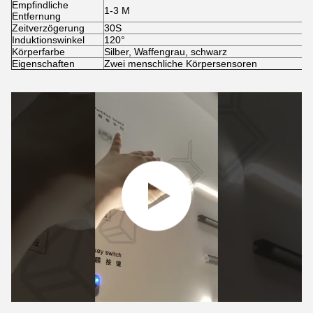
Empfindliche
1-3 M
Entfernung
Zeitverzögerung
30S
Induktionswinkel
120°
Körperfarbe
Silber, Waffengrau, schwarz
Eigenschaften
Zwei menschliche Körpersensoren