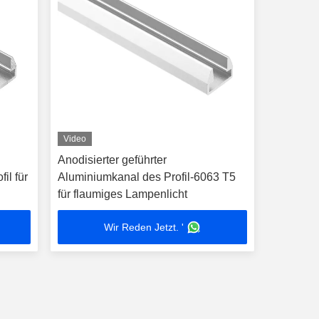
Video
Anodisierter geführter
il für
Aluminiumkanal des Profil-6063 T5
für flaumiges Lampenlicht
Wir Reden Jetzt. '