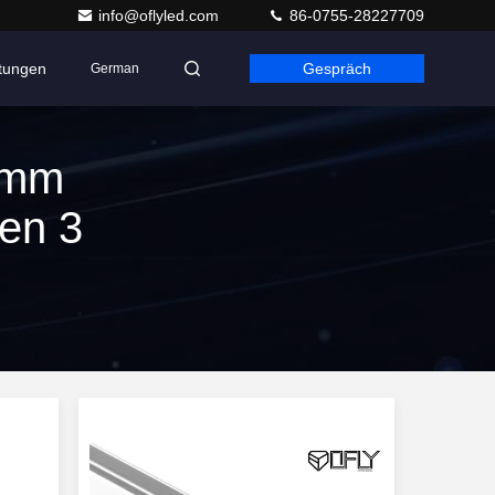
info@oflyled.com
86-0755-28227709
ltungen
Gespräch
German
4mm
en 3