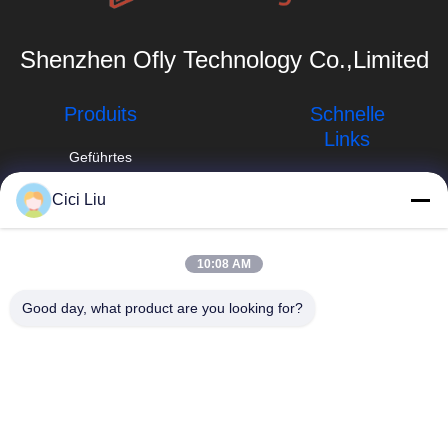
Shenzhen Ofly Technology Co.,Limited
Produits
Schnelle
Links
Geführtes
Aluminiumprofil
Unternehmensprofil
Cici Liu
Angebrachtes
info@oflyled.com
Fabrik-Ausflug
LED-
Oberflächenprofil
86-0755-
Qualitätskontrolle
10:08 AM
28227709
vertieftes LED-
Neuigkeiten
Good day, what product are you looking for?
Profil
8. Werk, Shishan
Industrial Zone,
Fälle
Profil des Gips-
Guangming New
LED
District, Shenzhen,
Sitemap
Guangdong, China
Verschobenes
Datenschutzrichtlinie
LED-Profil