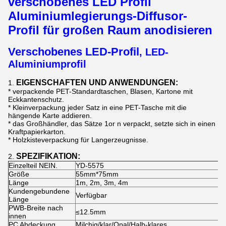
verschobenes LED Profil
Aluminiumlegierungs-Diffusor-
Profil für großen Raum anodisieren
Verschobenes LED-Profil
,
LED-
Aluminiumprofil
EIGENSCHAFTEN UND ANWENDUNGEN:
1.
* verpackende PET-Standardtaschen, Blasen, Kartone mit
Eckkantenschutz.
* Kleinverpackung jeder Satz in eine PET-Tasche mit die
hängende Karte addieren.
* das Großhändler, das Sätze 1or n verpackt, setzte sich in einen
Kraftpapierkarton.
* Holzkisteverpackung für Langerzeugnisse.
SPEZIFIKATION:
2.
Einzelteil NEIN.
YD-5575
Größe
55mm*75mm
Länge
1m, 2m, 3m, 4m
Kundengebundene
Verfügbar
Länge
PWB-Breite nach
≤12.5mm
innen
PC Abdeckung
Milchig/klar/Opal/Halb-klares