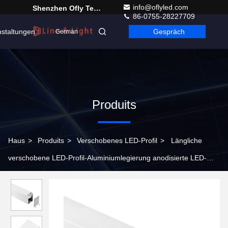
info@oflyled.com
Shenzhen Ofly Technology Co.,Limited
86-0755-28227709
nstaltungen
Gespräch
German
Produits
Haus
>
Produits
>
Verschobenes LED-Profil
>
Längliche
verschobene LED-Profil-Aluminiumlegierung anodisierte LED-
Kanal-Diffusor 55*75mm