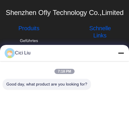
Shenzhen Ofly Technology Co.,Limited
Produits
Schnelle
Links
Geführtes
Aluminiumprofil
Unternehmensprofil
Cici Liu
Angebrachtes
info@oflyled.com
Fabrik-Ausflug
LED-
Oberflächenprofil
86-0755-
Qualitätskontrolle
7:18 PM
28227709
vertieftes LED-
Neuigkeiten
Good day, what product are you looking for?
Profil
8. Werk, Shishan
Industrial Zone,
Fälle
Profil des Gips-
Guangming New
LED
District, Shenzhen,
Sitemap
Guangdong, China
Verschobenes
Datenschutzrichtlinie
LED-Profil