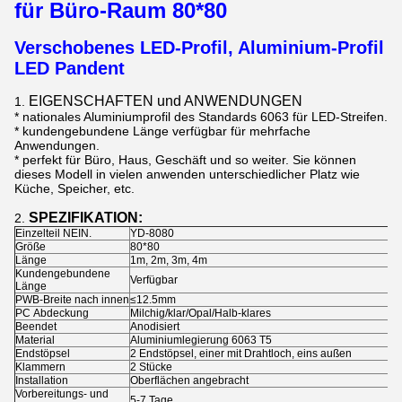
für Büro-Raum 80*80
Verschobenes LED-Profil, Aluminium-Profil
LED Pandent
EIGENSCHAFTEN und ANWENDUNGEN
1.
* nationales Aluminiumprofil des Standards 6063 für LED-Streifen.
* kundengebundene Länge verfügbar für mehrfache
Anwendungen.
* perfekt für Büro, Haus, Geschäft und so weiter. Sie können
dieses Modell in vielen anwenden unterschiedlicher Platz wie
Küche, Speicher, etc.
SPEZIFIKATION:
2.
Einzelteil NEIN.
YD-8080
Größe
80*80
Länge
1m, 2m, 3m, 4m
Kundengebundene
Verfügbar
Länge
PWB-Breite nach innen
≤12.5mm
PC Abdeckung
Milchig/klar/Opal/Halb-klares
Beendet
Anodisiert
Material
Aluminiumlegierung 6063 T5
Endstöpsel
2 Endstöpsel, einer mit Drahtloch, eins außen
Klammern
2 Stücke
Installation
Oberflächen angebracht
Vorbereitungs- und
5-7 Tage