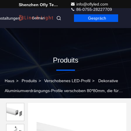
info@oflyled.com
Shenzhen Ofly Technology Co.,Limited
86-0755-28227709
nstaltungen
Gespräch
German
Produits
Haus
>
Produits
>
Verschobenes LED-Profil
>
Dekorative
Aluminiumverdrängungs-Profile verschoben 80*80mm, die für
LED-Lichter unterbringen