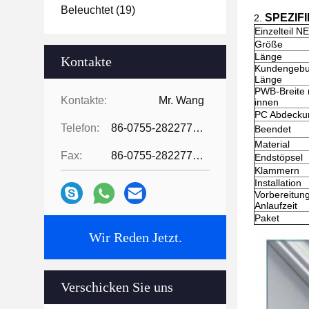
Beleuchtet
(19)
SPEZIFI
2.
Einzelteil NE
Größe
Länge
Kontakte
Kundengeb
Länge
PWB-Breite
Kontakte:
Mr. Wang
innen
PC Abdecku
Telefon:
86-0755-28227709
Beendet
Material
Fax:
86-0755-28227709
Endstöpsel
Klammern
Installation
Vorbereitun
Anlaufzeit
Paket
Wir Reden Jetzt.
Verschicken Sie uns