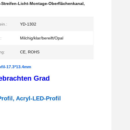
Streifen-Licht-Montage-Oberflächenkanal
,
ein.:
YD-1302
:
Milchig/klar/bereift/Opal
ng:
CE, ROHS
fil-17.3*13.4mm
gebrachten Grad
fil, Acryl-LED-Profil