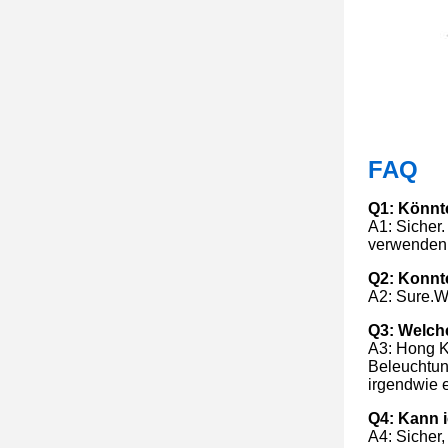
FAQ
Q1: Könnte
A1: Sicher
verwenden,
Q2: Konnt
A2: Sure.W
Q3: Welch
A3: Hong Ko
Beleuchtun
irgendwie e
Q4: Kann 
A4: Sicher