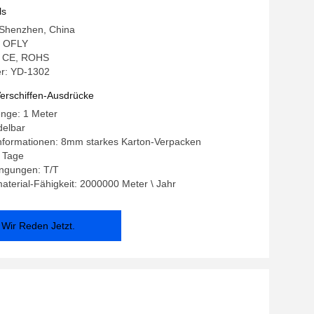
4mm
ls
 Shenzhen, China
 OFLY
g: CE, ROHS
r: YD-1302
erschiffen-Ausdrücke
enge: 1 Meter
delbar
nformationen: 8mm starkes Karton-Verpacken
7 Tage
ngungen: T/T
terial-Fähigkeit: 2000000 Meter \ Jahr
Wir Reden Jetzt.