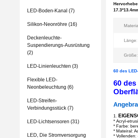
Hervorheb
17.3*13.4mm
LED-Boden-Kanal
(7)
Silikon-Neonröhre
(16)
Materia
Deckenleuchte-
Länge:
Suspendierungs-Ausrüstung
(2)
Größe:
LED-Linienleuchten
(3)
60 des LED
Flexible LED-
60 des
Neonbeleuchtung
(6)
Oberfl
LED-Streifen-
Angebra
Verbindungsstück
(7)
EIGEN
1.
*
Acryl-etru
LED-Lichtsensoren
(31)
* Farbe: bere
* Mateiral: Ac
LED, Die Stromversorgung
* Vollenden: