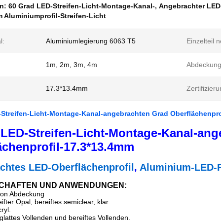
en:
60 Grad LED-Streifen-Licht-Montage-Kanal-
,
Angebrachter LED-
 Aluminiumprofil-Streifen-Licht
l:
Aluminiumlegierung 6063 T5
Einzelteil n
1m, 2m, 3m, 4m
Abdeckung
17.3*13.4mm
Zertifizieru
-Streifen-Licht-Montage-Kanal-angebrachten Grad Oberflächenpro
 LED-Streifen-Licht-Montage-Kanal-an
ächenprofil-17.3*13.4mm
chtes LED-Oberflächenprofil
,
Aluminium-LED-Pro
SCHAFTEN UND ANWENDUNGEN:
sion Abdeckung
ifter Opal, bereiftes semiclear, klar.
ryl.
 glattes Vollenden und bereiftes Vollenden.