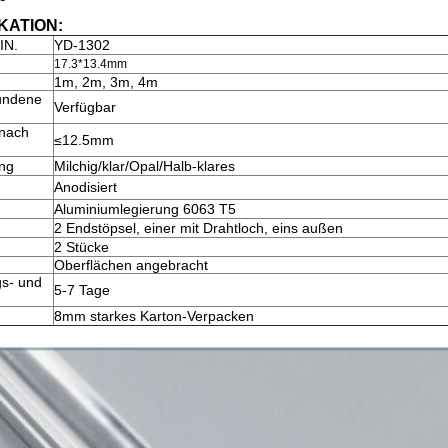
KATION:
IN.
YD-1302
17.3*13.4mm
1m, 2m, 3m, 4m
undene
Verfügbar
 nach
≤12.5mm
ng
Milchig/klar/Opal/Halb-klares
Anodisiert
Aluminiumlegierung 6063 T5
2 Endstöpsel, einer mit Drahtloch, eins außen
2 Stücke
Oberflächen angebracht
gs- und
5-7 Tage
8mm starkes Karton-Verpacken