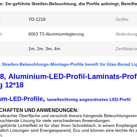
en:
2m geführte Streifen-Beleuchtung
,
die Profile anbringt
,
Bereift
:
YD-1218
Größe:
l:
6063 T5 Aluminiumlegierung
Abdeckung
1m, 2m, 3m, 4m
Zertifizieru
 Streifen-Beleuchtungs-Montage-Profile bereift für Glas-Borad Li
8, Aluminium-LED-Profil-Laminats-Profi
g 12*18
,
um-LED-Profile
lamellenförmig angeordnetes LED-Profil
SCHAFTEN UND ANWENDUNGEN:
ebrachte Oberfläche und verschob lineare hängende Beleuchtungsverdr
eleuchtende Lösung für viele verschiedenen Anwendungen.
e geführte Lichteffekt ist für über Ihren Schreibtisch, in einem Empfangs
ndlich Lösungen sind Energiesparend, Eco und können eine leichte Art
n.