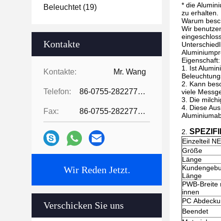
* die Alumi
Beleuchtet
(19)
zu erhalten.
Warum beschl
Wir benutzen
eingeschloss
Kontakte
Unterschiedl
Aluminiumpro
Eigenschaft:
1. Ist Alumi
Kontakte:
Mr. Wang
Beleuchtung
2. Kann beso
Telefon:
86-0755-28227709
viele Messg
3. Die milch
4. Diese Aus
Fax:
86-0755-28227709
Aluminiumabf
SPEZIFI
2.
Einzelteil NE
Größe
Länge
Kundengeb
Wir Reden Jetzt.
Länge
PWB-Breite
innen
PC Abdecku
Verschicken Sie uns
Beendet