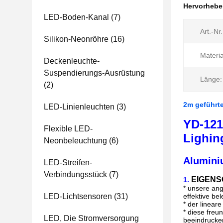
Hervorheb
LED-Boden-Kanal
(7)
Art.-Nr.
Silikon-Neonröhre
(16)
Materia
Deckenleuchte-
Suspendierungs-Ausrüstung
Länge:
(2)
2m geführte
LED-Linienleuchten
(3)
YD-121
Flexible LED-
Lighin
Neonbeleuchtung
(6)
Alumini
LED-Streifen-
Verbindungsstück
(7)
EIGEN
1.
*
unsere ang
LED-Lichtsensoren
(31)
effektive b
* der linear
* diese freu
LED, Die Stromversorgung
beeindrucke