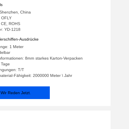
ls
 Shenzhen, China
 OFLY
g: CE, ROHS
r: YD-1218
erschiffen-Ausdrücke
enge: 1 Meter
delbar
nformationen: 8mm starkes Karton-Verpacken
7 Tage
ngungen: T/T
terial-Fähigkeit: 2000000 Meter \ Jahr
Wir Reden Jetzt.