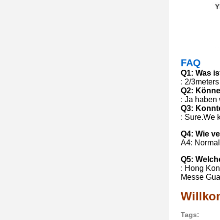
FAQ
Q1: Was is
: 2/3meters
Q2: Könne
: Ja haben 
Q3: Konnt
: Sure.We 
Q4: Wie v
A4: Normal
Q5: Welch
: Hong Kong
Messe Guan
Willko
Tags: