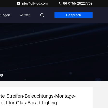
info@oflyled.com
86-0755-28227709
ltungen
Gespräch
German
ng
te Streifen-Beleuchtungs-Montage-
reift für Glas-Borad Lighing