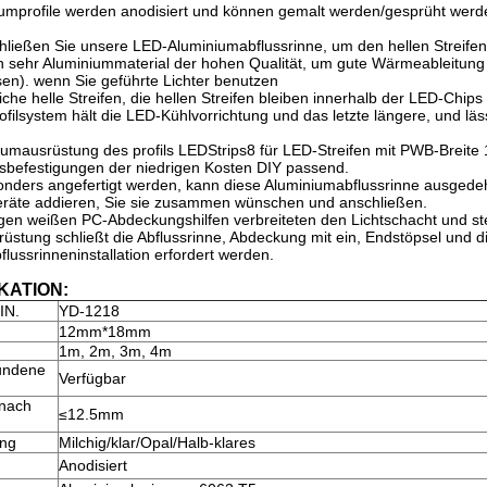
niumprofile werden anodisiert und können gemalt werden/gesprüht wer
ießen Sie unsere LED-Aluminiumabflussrinne, um den hellen Streifen z
 sehr Aluminiummaterial der hohen Qualität, um gute Wärmeableitung f
en). wenn Sie geführte Lichter benutzen
iche helle Streifen, die hellen Streifen bleiben innerhalb der LED-Chip
filsystem hält die LED-Kühlvorrichtung und das letzte längere, und läs
niumausrüstung des profils LEDStrips8 für LED-Streifen mit PWB-Breite
sbefestigungen der niedrigen Kosten DIY passend.
nders angefertigt werden, kann diese Aluminiumabflussrinne ausgedeh
eräte addieren, Sie sie zusammen wünschen und anschließen.
igen weißen PC-Abdeckungshilfen verbreiteten den Lichtschacht und stell
rüstung schließt die Abflussrinne, Abdeckung mit ein, Endstöpsel und di
lussrinneninstallation erfordert werden.
KATION:
IN.
YD-1218
12mm*18mm
1m, 2m, 3m, 4m
undene
Verfügbar
 nach
≤12.5mm
ng
Milchig/klar/Opal/Halb-klares
Anodisiert